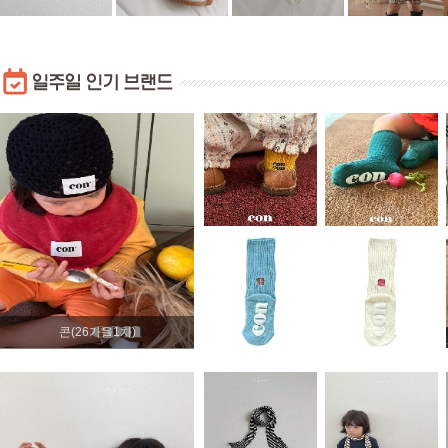
콘(26가을1차)