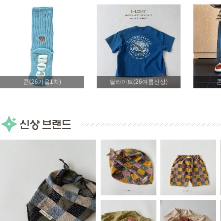
콘(26가을1차)
딜라이트(26여름신상)
콘