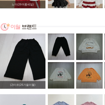
노이(26여름세일)
(J)미르(26가을이월)