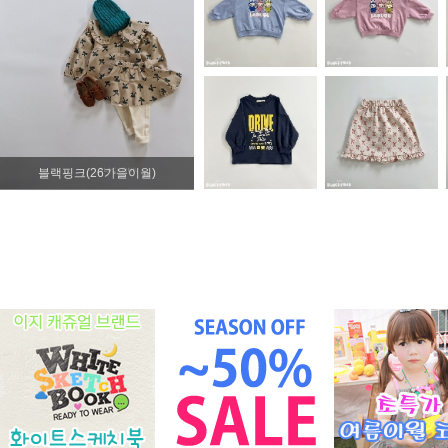
블랙핑크(26가을이월)